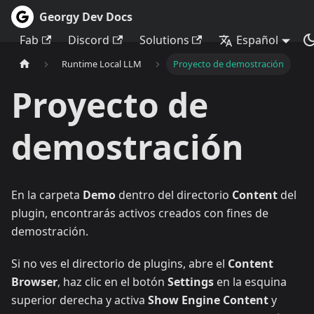
Georgy Dev Docs
Fab
Discord
Solutions
Español
Runtime Local LLM
Proyecto de demostración
Proyecto de
demostración
En la carpeta
Demo
dentro del directorio
Content
del
plugin, encontrarás activos creados con fines de
demostración.
Si no ves el directorio de plugins, abre el
Content
Browser
, haz clic en el botón
Settings
en la esquina
superior derecha y activa
Show Engine Content
y