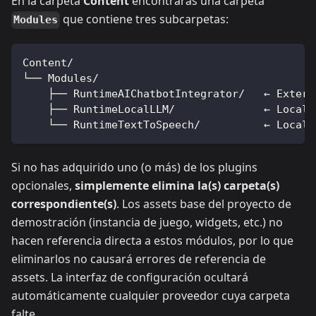
En la carpeta
Content
encontrarás una carpeta
que contiene tres subcarpetas:
Modules
Content/
└── Modules/
    ├── RuntimeAIChatbotIntegrator/   ← Extern
    ├── RuntimeLocalLLM/              ← Local 
    └── RuntimeTextToSpeech/          ← Local 
Si no has adquirido uno (o más) de los plugins
opcionales,
simplemente elimina la(s) carpeta(s)
correspondiente(s)
. Los assets base del proyecto de
demostración (instancia de juego, widgets, etc.) no
hacen referencia directa a estos módulos, por lo que
eliminarlos no causará errores de referencia de
assets. La interfaz de configuración ocultará
automáticamente cualquier proveedor cuya carpeta
falte.