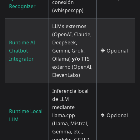
conexión
Recognizer
(whisper.cpp)
LLMs externos
(OpenAI, Claude,
Runtime AI
DeepSeek,
Chatbot
Gemini, Grok,
🔶 Opcional
Integrator
Ollama)
y/o
TTS
externo (OpenAI,
ElevenLabs)
Inferencia local
de LLM
mediante
Runtime Local
llama.cpp
🔶 Opcional
LLM
(Llama, Mistral,
Gemma, etc.,
modelos GGUF)