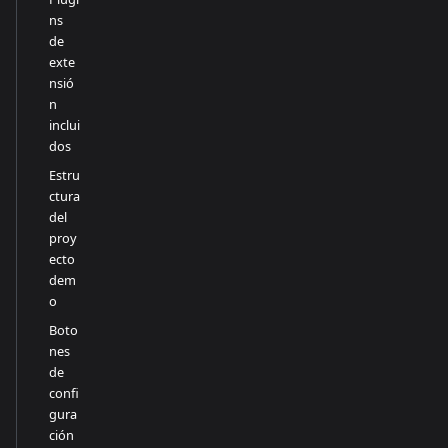
ns
de
exte
nsió
n
inclui
dos
Estru
ctura
del
proy
ecto
dem
o
Boto
nes
de
confi
gura
ción