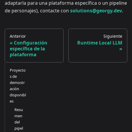
adaptarla para una plataforma específica o un pipeline
de personajes), contacte con
solutions@georgy.dev
.
Anterior
Siguiente
Configuración
Runtime Local LLM
específica de la
plataforma
Proyecto
s de
demostr
ación
disponibl
es
Resu
men
del
pipel