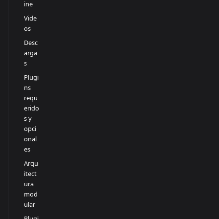
ine
Vide
os
Desc
arga
s
Plugi
ns
requ
erido
s y
opci
onal
es
Arqu
itect
ura
mod
ular
Plugi