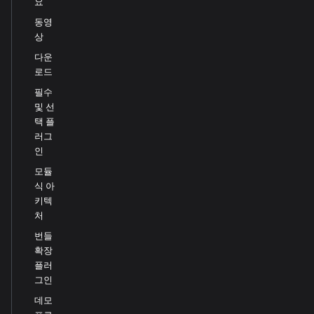
요
동영
상
다운
로드
필수
및 선
택 플
러그
인
모듈
식 아
키텍
처
번들
확장
플러
그인
데모