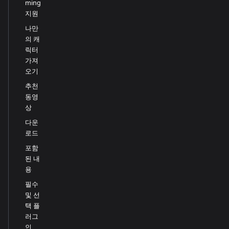
ming
지원
나만
의 캐
릭터
가져
오기
추천
동영
상
다운
로드
포함
된 내
용
필수
및 선
택 플
러그
인