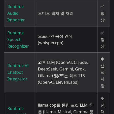
Runtime
✅
Audio
오디오 캡처 및 처리
항
Importer
상
Runtime
✅
오프라인 음성 인식
Speech
항
(whisper.cpp)
Recognizer
상
🔶
외부 LLM (OpenAI, Claude,
Runtime AI
선
DeepSeek, Gemini, Grok,
Chatbot
택
Ollama)
및/또는
외부 TTS
Integrator
사
(OpenAI, ElevenLabs)
항
🔶
llama.cpp를 통한 로컬 LLM 추
선
Runtime
론 (Llama, Mistral, Gemma 등
택