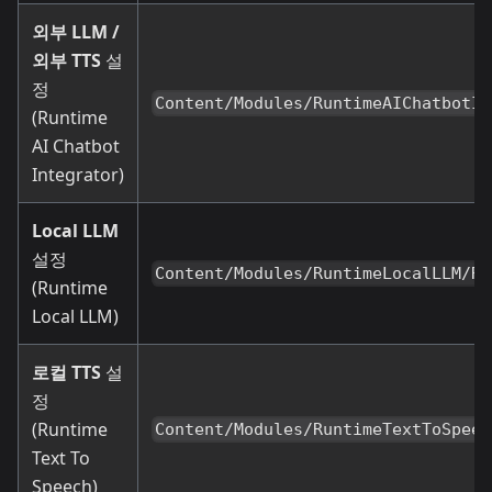
외부 LLM /
외부 TTS
설
정
Content/Modules/RuntimeAIChatbotIn
(Runtime
AI Chatbot
Integrator)
Local LLM
설정
Content/Modules/RuntimeLocalLLM/Ru
(Runtime
Local LLM)
로컬 TTS
설
정
(Runtime
Content/Modules/RuntimeTextToSpeec
Text To
Speech)