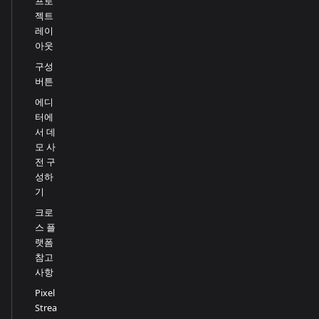
프로
젝트
레이
아웃
구성
버튼
에디
터에
서 데
모 사
전 구
성하
기
크로
스 플
랫폼
참고
사항
Pixel
Strea