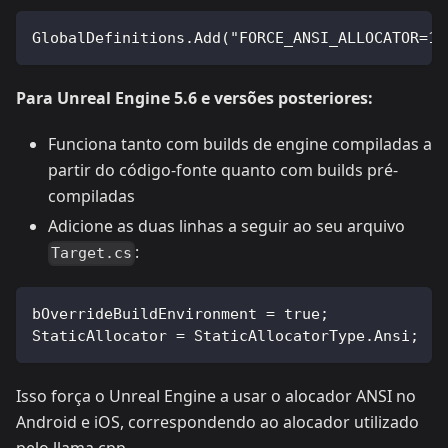
GlobalDefinitions.Add("FORCE_ANSI_ALLOCATOR=1"
Para Unreal Engine 5.6 e versões posteriores:
Funciona tanto com builds de engine compiladas a
partir do código-fonte quanto com builds pré-
compiladas
Adicione as duas linhas a seguir ao seu arquivo
:
Target.cs
bOverrideBuildEnvironment = true;
StaticAllocator = StaticAllocatorType.Ansi;
Isso força o Unreal Engine a usar o alocador ANSI no
Android e iOS, correspondendo ao alocador utilizado
pelo llama.cpp.