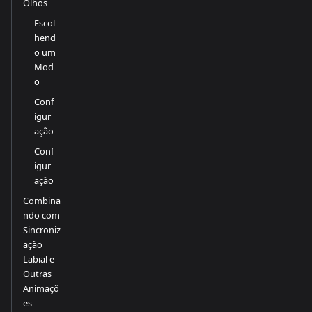
Olhos
Escol
hend
o um
Mod
o
Conf
igur
ação
Conf
igur
ação
Combina
ndo com
Sincroniz
ação
Labial e
Outras
Animaçõ
es