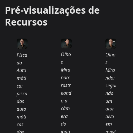
Pré-visualizações de
Recursos
Olho
Olho
Pisca
s
s
da
Mira
Mira
Auto
ndo:
ndo:
máti
rastr
segui
ca:
eand
ndo
pisca
o a
um
das
câm
ator
auto
era
alvo
máti
do
em
cas
joga
movi
dos