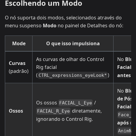
Escolhendo um Modo
O nó suporta dois modos, selecionados através do
menu suspenso
Modo
no painel de Detalhes do nó:
Mode
O que isso impulsiona
O
As curvas de olhar do Control
No
Blue
Curvas
Rig facial
Facial
(
(padrão)
(
)
antes
do
CTRL_expressions_eyeLook*
No
Blue
de Pós
Os ossos
/
FACIAL_L_Eye
Facial
(e
Ossos
diretamente,
FACIAL_R_Eye
Face_P
ignorando o Control Rig.
após
o 
AnimNo