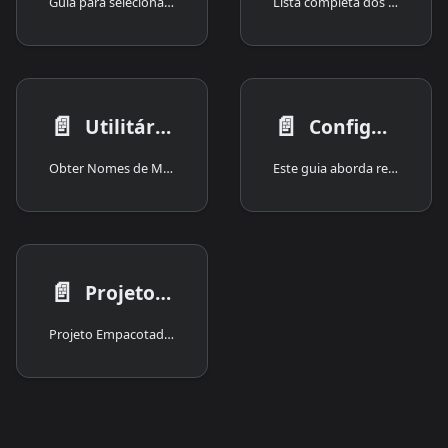
Guia para selecionar, baixar e empacotar modelos de voz no plugin Runtime Text To Speech, além de instruções para importar modelos Piper e Kokoro personalizados, incluindo treinar seus próprios modelos e usar modelos treinados pela comunidade.
Lista completa dos 51 idiomas suportados nativamente pelo plugin Runtime Text To Speech, com 317 modelos de voz pré-incluídos, 2.834 locutores e 151 modelos Kokoro, além de idiomas adicionais disponíveis por meio de importações de modelos de voz personalizados.
📄️
📄️
Utilitários
Configuração Específica da Plataforma
Obter Nomes de Modelos de Voz Baixados {/ #get-downloaded-voice-model-names /}
Este guia aborda requisitos de configuração e configurações específicas da plataforma para o plugin Runtime Text To Speech.
📄️
Projeto de Demonstração
Projeto Empacotado para Windows.