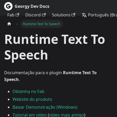
Georgy Dev Docs
Fab
Discord
Solutions
Português (Bra
Runtime Text To Speech
Runtime Text To
Speech
Documentação para o plugin
Runtime Text To
Speech
.
Obtenha no Fab
Website do produto
Baixar Demonstração (Windows)
Tutorial em vídeo
(
vídeo mais antigo
)