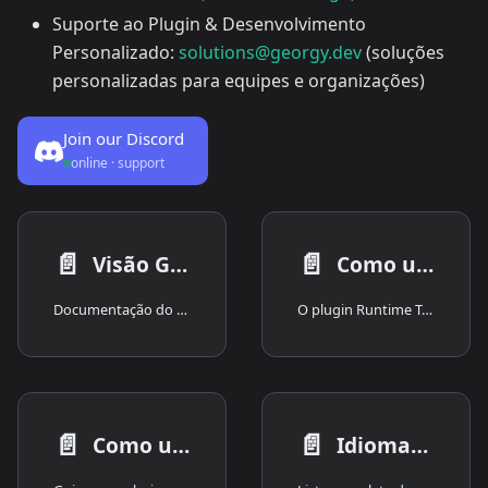
Suporte ao Plugin & Desenvolvimento
Personalizado:
solutions@georgy.dev
(soluções
personalizadas para equipes e organizações)
Join our Discord
online · support
📄️
📄️
Visão Geral
Como usar o plugin
Documentação do Runtime Text To Speech
O plugin Runtime Text To Speech sintetiza texto em fala usando modelos de voz baixáveis. Esses modelos são gerenciados nas configurações do plugin dentro do editor, baixados e empacotados para uso em tempo de execução. Siga os passos abaixo para começar.
📄️
📄️
Como usar modelos de voz
Idiomas suportados